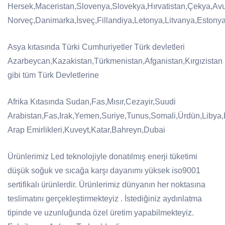
Hersek,Maceristan,Slovenya,Slovekya,Hırvatistan,Çekya,Avus
Norveç,Danimarka,İsveç,Fillandiya,Letonya,Litvanya,Estonya
Asya kıtasında Türki Cumhuriyetler Türk devletleri
Azarbeycan,Kazakistan,Türkmenistan,Afganistan,Kırgızistan
gibi tüm Türk Devletlerine
Afrika Kıtasında Sudan,Fas,Mısır,Cezayir,Suudi
Arabistan,Fas,Irak,Yemen,Suriye,Tunus,Somali,Ürdün,Libya,F
Arap Emirlikleri,Kuveyt,Katar,Bahreyn,Dubai
Ürünlerimiz Led teknolojiyle donatılmış enerji tüketimi
düşük soğuk ve sıcağa karşı dayanımı yüksek iso9001
sertifikalı ürünlerdir. Ürünlerimiz dünyanın her noktasına
teslimatını gerçekleştirmekteyiz . İstediğiniz aydınlatma
tipinde ve uzunluğunda özel üretim yapabilmekteyiz.