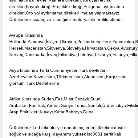
aydınlatma direkleri,Kamera direkleri,Yol uyarı levha
direkleri,Bayrak direği,Projektör direği,Poligonal aydınlatma
direkleri,Oto yol aydınlatma direkleri imalatı yapmaktayız.
Ürünlerimiz sipariş ve istediğiniz materyal ile üretilmektedir.
Avrupa Kıtasında
Hollanda,Almanya,İsviçre,Ukrayna,Pollanda,İngiltere,Yunanistan,
Hersek,Maceristan,Slovenya,Slovekya,Hırvatistan,Çekya,Avusturya
Norveç,Danimarka,İsveç,Fillandiya,Letonya,Litvanya,Estonya,Filla
Asya kıtasında Türki Cumhuriyetler Türk devletleri
Azarbeycan,Kazakistan,Türkmenistan,Afganistan,Kırgızistan
gibi tüm Türk Devletlerine
Afrika Kıtasında Sudan,Fas,Mısır,Cezayir,Suudi
Arabistan,Fas,Irak,Yemen,Suriye,Tunus,Somali,Ürdün,Libya,Filist
Arap Emirlikleri,Kuveyt,Katar,Bahreyn,Dubai
Ürünlerimiz Led teknolojiyle donatılmış enerji tüketimi düşük
soğuk ve sıcağa karşı dayanımı yüksek iso9001 sertifikalı