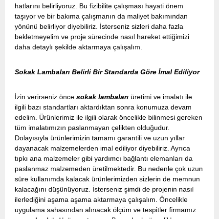
hatlarını belirliyoruz. Bu fizibilite çalışması hayati önem
taşıyor ve bir bakıma çalışmanın da maliyet bakımından
yönünü belirliyor diyebiliriz. İsterseniz sizleri daha fazla
bekletmeyelim ve proje sürecinde nasıl hareket ettiğimizi
daha detaylı şekilde aktarmaya çalışalım.
Sokak Lambaları Belirli Bir Standarda Göre İmal Ediliyor
İzin verirseniz önce
sokak lambaları
üretimi ve imalatı ile
ilgili bazı standartları aktardıktan sonra konumuza devam
edelim. Ürünlerimiz ile ilgili olarak öncelikle bilinmesi gereken
tüm imalatımızın paslanmayan çelikten olduğudur.
Dolayısıyla ürünlerimizin tamamı garantili ve uzun yıllar
dayanacak malzemelerden imal ediliyor diyebiliriz. Ayrıca
tıpkı ana malzemeler gibi yardımcı bağlantı elemanları da
paslanmaz malzemeden üretilmektedir. Bu nedenle çok uzun
süre kullanımda kalacak ürünlerimizden sizlerin de memnun
kalacağını düşünüyoruz. İsterseniz şimdi de projenin nasıl
ilerlediğini aşama aşama aktarmaya çalışalım. Öncelikle
uygulama sahasından alınacak ölçüm ve tespitler firmamız