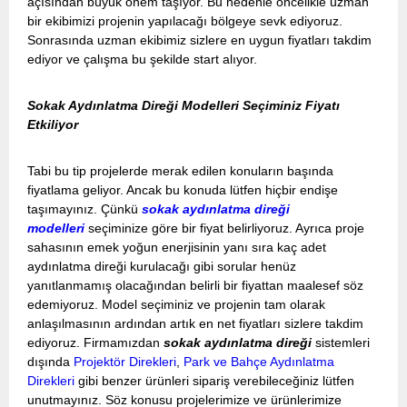
açısından büyük önem taşıyor. Bu nedenle öncelikle uzman
bir ekibimizi projenin yapılacağı bölgeye sevk ediyoruz.
Sonrasında uzman ekibimiz sizlere en uygun fiyatları takdim
ediyor ve çalışma bu şekilde start alıyor.
Sokak Aydınlatma Direği Modelleri Seçiminiz Fiyatı
Etkiliyor
Tabi bu tip projelerde merak edilen konuların başında
fiyatlama geliyor. Ancak bu konuda lütfen hiçbir endişe
taşımayınız. Çünkü
sokak aydınlatma direği
modelleri
seçiminize göre bir fiyat belirliyoruz. Ayrıca proje
sahasının emek yoğun enerjisinin yanı sıra kaç adet
aydınlatma direği kurulacağı gibi sorular henüz
yanıtlanmamış olacağından belirli bir fiyattan maalesef söz
edemiyoruz. Model seçiminiz ve projenin tam olarak
anlaşılmasının ardından artık en net fiyatları sizlere takdim
ediyoruz. Firmamızdan
sokak aydınlatma direği
sistemleri
dışında
Projektör Direkleri
,
Park ve Bahçe Aydınlatma
Direkleri
gibi benzer ürünleri sipariş verebileceğiniz lütfen
unutmayınız. Söz konusu projelerimize ve ürünlerimize